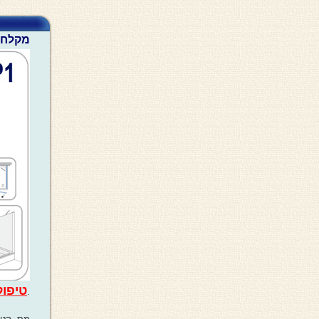
מקלחון פינתי חמת QP1 
טיפול
.