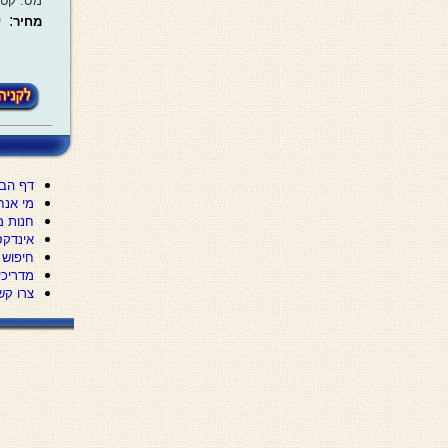
מס. קטל
:
0
מחיר
דף הבי
מי אנח
חנות מ
אינדקס
חיפוש
מדריכי 
צרו קש