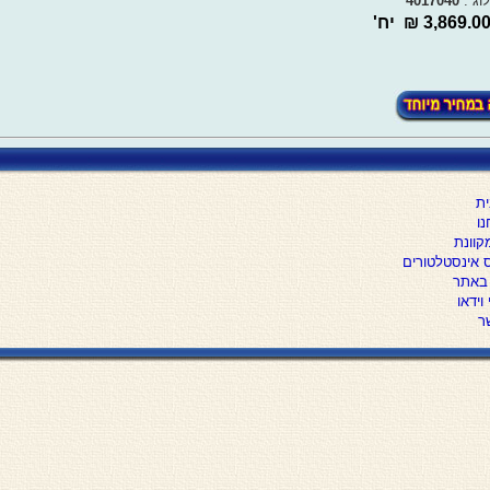
וג :
4017040
3,869.0 ₪ יח'
ת
נו
קוונת
 אינסטלטורים
 באתר
וידאו
ר