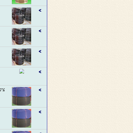
צינור פקסל