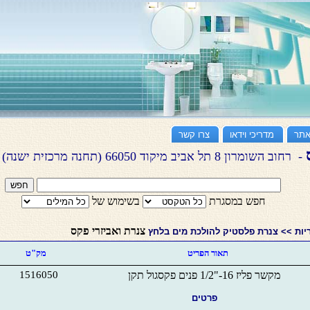
אתר
מדריכי וידאו
צרו קשר
ס
- רחוב השומרון 8 תל אביב מיקוד 66050 (תחנה מרכזית ישנה)
חפש במסגרת
בשימוש של
צנרת ואביזרי פקס
יות >>
צנרת פלסטיק להולכת מים בלחץ
תאור הפרי
ט
מק"ט
מקשר פליז 16-"1/2 פנים פקסגול תקן
1516050
פרטים