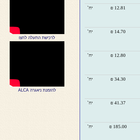
12.81 ₪
יח`
14.70 ₪
יח`
לרכישת התעלה לחצו
12.80 ₪
יח`
34.30 ₪
יח`
להזמנת ניאגרה
ALCA
41.37 ₪
יח`
185.00 ₪
יח`